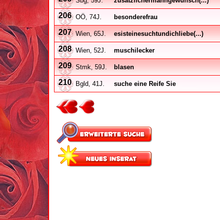
Sbg, 59J.
zusätzlichermanngewünsch(...)
206
OÖ, 74J.
besonderefrau
207
Wien, 65J.
esisteinesuchtundichliebe(...)
208
Wien, 52J.
muschilecker
209
Stmk, 59J.
blasen
210
Bgld, 41J.
suche eine Reife Sie