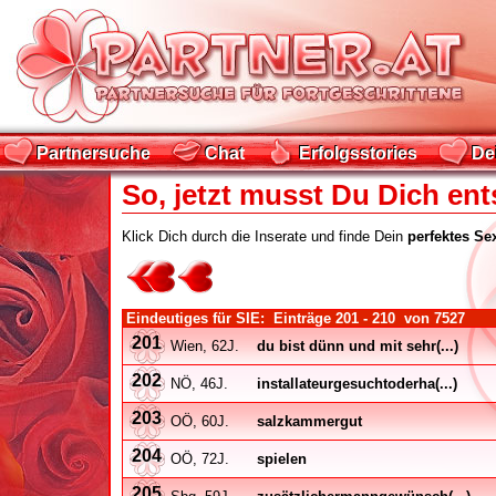
Partnersuche
Chat
Erfolgsstories
De
Partnersuche
Chat
Erfolgsstories
De
So, jetzt musst Du Dich ent
Klick Dich durch die Inserate und finde Dein
perfektes Se
Eindeutiges für SIE: Einträge
201 - 210
von
7527
201
Wien, 62J.
du bist dünn und mit sehr(...)
202
NÖ, 46J.
installateurgesuchtoderha(...)
203
OÖ, 60J.
salzkammergut
204
OÖ, 72J.
spielen
205