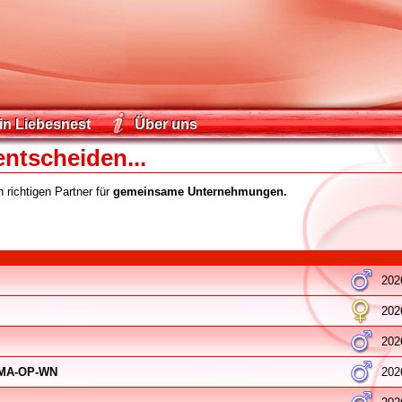
in Liebesnest
Über uns
in Liebesnest
Über uns
entscheiden...
 richtigen Partner für
gemeinsame Unternehmungen.
202
202
202
E-MA-OP-WN
202