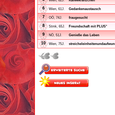
Wien, 62J.
Kaffeekränzchen
6
Wien, 61J.
Gedankenaustausch
7
OÖ, 74J.
fraugesucht
8
Stmk, 65J.
Freundschaft mit PLUS°
9
NÖ, 51J.
Genieße das Leben
10
Wien, 75J.
streicheleinheitenundaufwu