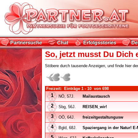
Partnersuche
Chat
Erfolgsstories
De
Partnersuche
Chat
Erfolgsstories
De
So, jetzt musst Du Dich 
Stöbere durch tausende Anzeigen, und finde hier den
Freizeit: Einträge
1 - 10
von
698
1
NÖ, 57J.
Mailaustausch
2
Sbg, 56J.
REISEN_wir!
3
OÖ, 64J.
freizeitgestaltungusw
4
Bgld, 68J.
Spaziergang in der Natur! 
5